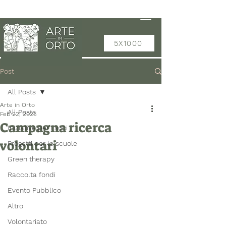
5X1000
Post
All Posts
Arte in Orto
All Posts
Feb 22, 2025
Campagna ricerca
Iniziative per i soci
volontari
Progetti per le scuole
Green therapy
Raccolta fondi
Evento Pubblico
Altro
Volontariato