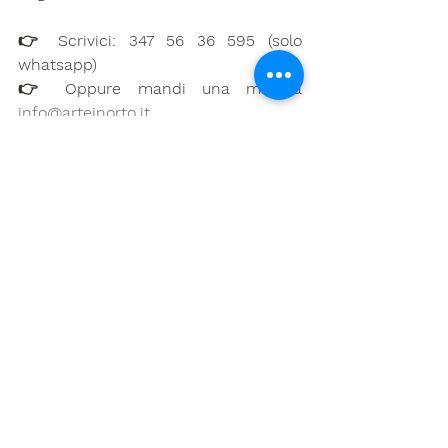
👉 Scrivici: 347 56 36 595 (solo 
whatsapp)
👉 Oppure mandi una mail a 
info@arteinorto.it
volontariato
Volontariato
Torna al News
Rimaniamo in contatto: