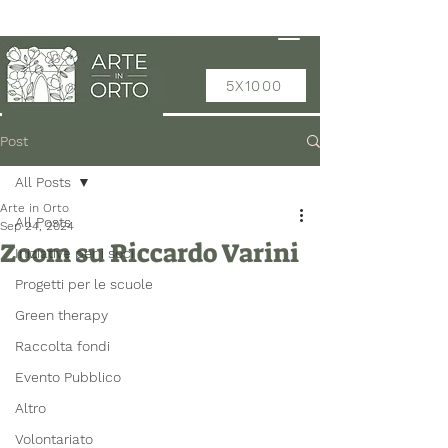
5X1000
Post
All Posts
Arte in Orto
All Posts
Sep 24, 2024
Zoom su Riccardo Varini
Iniziative per i soci
Progetti per le scuole
Green therapy
Raccolta fondi
Evento Pubblico
Altro
Volontariato